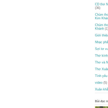
CD thơ N
(36)
Chùm thơ
Kim Khá
Chùm thơ
Khánh
(1
Giới thiệ
Nhạc ph
Sợi tơ v
Thơ kính
Thơ và N
Thơ Xuâ
Tình yêu
video
(5)
Xuân khắ
Bài đọc n