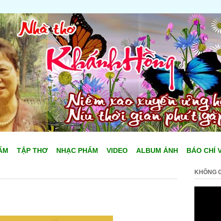
ẨM
TẬP THƠ
NHẠC PHẨM
VIDEO
ALBUM ẢNH
BÁO CHÍ 
KHÔNG G