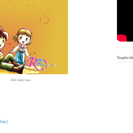
Truyền h
Ảnh minh họa
hạc)