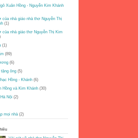
gô Xuân Hồng - Nguyễn Kim Khánh
 của nhà giáo nhà thơ Nguyễn Thị
nh
(1)
 của nhà giáo thơ Nguyễn Thị Kim
)
u
(1)
ẩm
(89)
ương
(6)
 tặng ông
(5)
hạc Hồng - Khánh
(6)
n Hồng và Kim Khánh
(30)
 Hà Nội
(2)
p mọi nhà
(2)
hiều