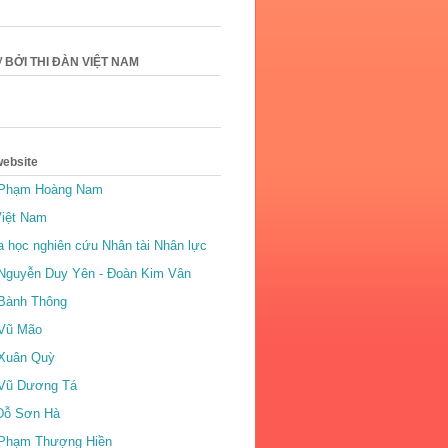
 BỞI THI ĐÀN VIỆT NAM
website
 Phạm Hoàng Nam
Việt Nam
a học nghiên cứu Nhân tài Nhân lực
Nguyễn Duy Yên - Đoàn Kim Vân
Bành Thông
 Vũ Mão
 Xuân Quỳ
 Vũ Dương Tá
Đỗ Sơn Hà
 Phạm Thượng Hiền