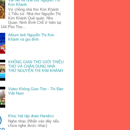
Vài nét về nhà thơ Nguyễn Thị
Kim Khánh
Vợ chồng nhà thơ Kim Khánh
1.Tiểu sử: Nhà thơ Nguyễn Thị
Kim Khánh Quê quán: Nho
Quan- Ninh Bình Chỗ ở hiện tại:
 144 Phú Thư...
Album ảnh Nguyễn Thị Kim
Khánh và gia đình
KHÔNG GIAN THƠ GIỚI THIỆU
THƠ VÀ CHÂN DUNG NHÀ
THƠ NGUYỄN THỊ KIM KHÁNH
Video Không Gian Thơ - Thi Đàn
Việt Nam
Khúc hát tập đoàn Handico
Nghe nhạc (Nhấn vào đây nếu
chưa nghe được nhạc)