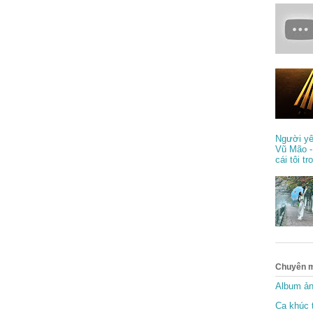
Người yê
Vũ Mão -
cái tôi tr
Chuyên 
Album ả
Ca khúc t