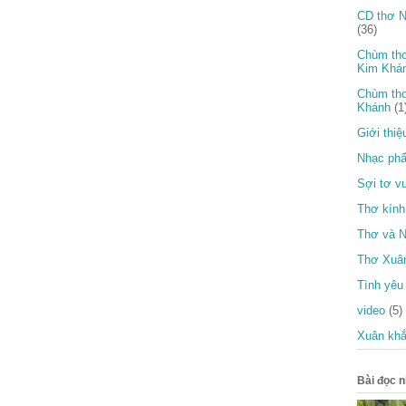
CD thơ N
(36)
Chùm thơ
Kim Khá
Chùm thơ
Khánh
(1
Giới thiệ
Nhạc ph
Sợi tơ v
Thơ kính
Thơ và N
Thơ Xuâ
Tình yêu
video
(5)
Xuân khắ
Bài đọc n