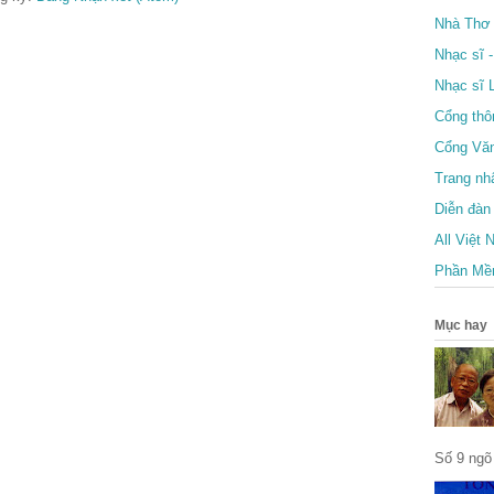
Nhà Thơ 
Nhạc sĩ 
Nhạc sĩ 
Cổng thô
Cổng Vă
Trang nh
Diễn đàn
All Việt
Phần Mề
Mục hay
Số 9 ngõ