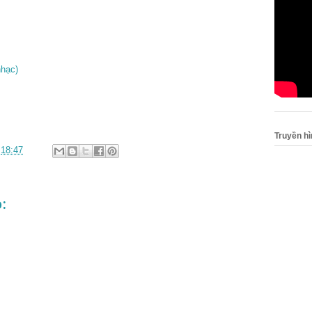
hạc)
Truyền h
c
18:47
: