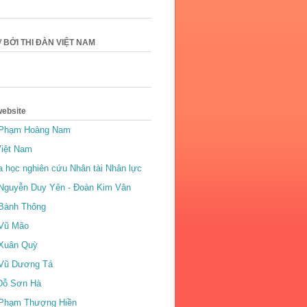
 BỞI THI ĐÀN VIỆT NAM
website
 Phạm Hoàng Nam
Việt Nam
a học nghiên cứu Nhân tài Nhân lực
Nguyễn Duy Yên - Đoàn Kim Vân
Bành Thông
 Vũ Mão
 Xuân Quỳ
 Vũ Dương Tá
Đỗ Sơn Hà
 Phạm Thượng Hiền