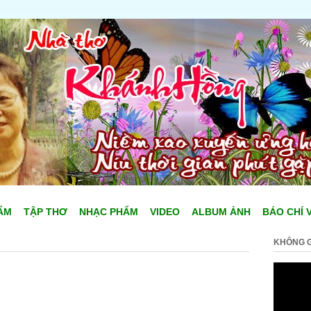
ẨM
TẬP THƠ
NHẠC PHẨM
VIDEO
ALBUM ẢNH
BÁO CHÍ 
KHÔNG G