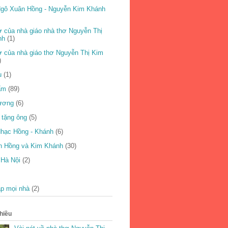
gô Xuân Hồng - Nguyễn Kim Khánh
 của nhà giáo nhà thơ Nguyễn Thị
nh
(1)
 của nhà giáo thơ Nguyễn Thị Kim
)
u
(1)
ẩm
(89)
ương
(6)
 tặng ông
(5)
hạc Hồng - Khánh
(6)
n Hồng và Kim Khánh
(30)
 Hà Nội
(2)
p mọi nhà
(2)
hiều