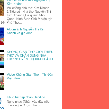
Vài nét về nhà thơ Nguyễn Thị
Kim Khánh
Vợ chồng nhà thơ Kim Khánh
1.Tiểu sử: Nhà thơ Nguyễn Thị
Kim Khánh Quê quán: Nho
Quan- Ninh Bình Chỗ ở hiện tại:
 144 Phú Thư...
Album ảnh Nguyễn Thị Kim
Khánh và gia đình
KHÔNG GIAN THƠ GIỚI THIỆU
THƠ VÀ CHÂN DUNG NHÀ
THƠ NGUYỄN THỊ KIM KHÁNH
Video Không Gian Thơ - Thi Đàn
Việt Nam
Khúc hát tập đoàn Handico
Nghe nhạc (Nhấn vào đây nếu
chưa nghe được nhạc)