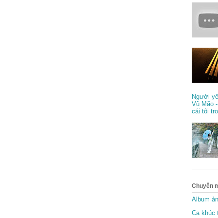
Người yê
Vũ Mão -
cái tôi tr
Chuyên 
Album ả
Ca khúc t